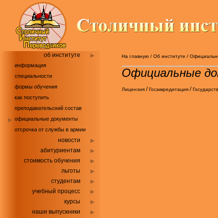
об институте
На главную
/
Об институте
/
Официальн
информация
Официальные д
специальности
формы обучения
/
/
Лицензия
Госаккредитация
Государст
как поступить
преподавательский состав
официальные документы
отсрочка от службы в армии
новости
абитуриентам
стоимость обучения
льготы
студентам
учебный процесс
курсы
наши выпускники